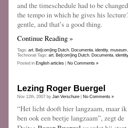
and the timeschedule had to be changed
the tempo in which he gives his lectur
gentle, and that’s a good thing.
Continue Reading »
Tags:
art
,
Be[com]ing Dutch
,
Documenta
,
identity
,
museum
Technorati Tags:
art
,
Be[com]ing Dutch
,
Documenta
,
identit
Posted in
English articles
|
No Comments »
Lezing Roger Buergel
Nov 12th, 2007 by
Jan Verschure
|
No Comments »
“Het licht dooft hier langzaam, maar ik
ben ook een beetje langzaam”, zegt de
Roger Buergel
Duitse
voordat hij start