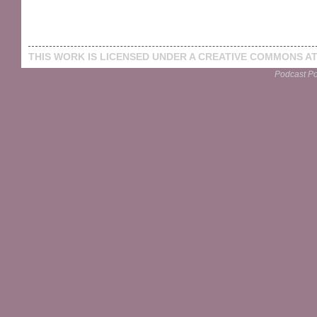
THIS
WORK
IS LICENSED UNDER A
CREATIVE COMMONS AT
Podcast P