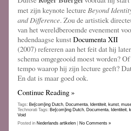
Beyond Identit
met zijn keynote lecture
and Difference
. Zou de artistiek directe
van het wereldberoemde evenement voo
hedendaagse kunst
Documenta XII
(2007) refereren aan het feit dat hij lat
schema omgegeooid moest worden? Of ve
tempo waarop hij zijn lecture geeft? Dat
En dat is maar goed ook.
Continue Reading »
Tags:
Be[com]ing Dutch
,
Documenta
,
Identiteit
,
kunst
,
mus
Technorati Tags:
Be[com]ing Dutch
,
Documenta
,
Identiteit
,
Void
Posted in
Nederlands artikelen
|
No Comments »