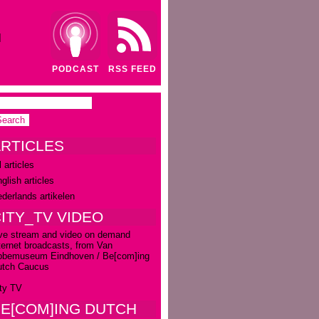
N
PODCAST
RSS FEED
RTICLES
l articles
glish articles
derlands artikelen
ITY_TV VIDEO
ve stream and video on demand
ternet broadcasts, from Van
bbemuseum Eindhoven / Be[com]ing
utch Caucus
ty TV
E[COM]ING DUTCH