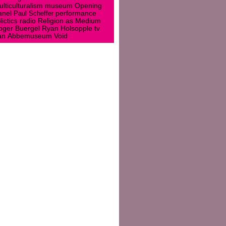
museum
lticulturalism
Opening
anel
Paul Scheffer
performance
lictics
radio
Religion as Medium
oger Buergel
Ryan Holsopple
tv
an Abbemuseum
Void