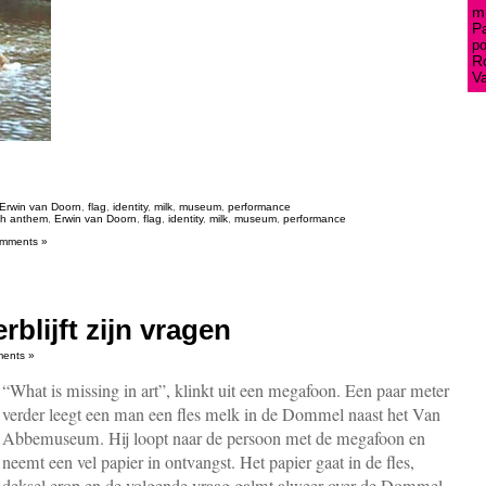
mu
P
po
R
V
Erwin van Doorn
,
flag
,
identity
,
milk
,
museum
,
performance
ch anthem
,
Erwin van Doorn
,
flag
,
identity
,
milk
,
museum
,
performance
mments »
rblijft zijn vragen
ents »
“What is missing in art”, klinkt uit een megafoon. Een paar meter
verder leegt een man een fles melk in de Dommel naast het Van
Abbemuseum. Hij loopt naar de persoon met de megafoon en
neemt een vel papier in ontvangst. Het papier gaat in de fles,
deksel erop en de volgende vraag galmt alweer over de Dommel.