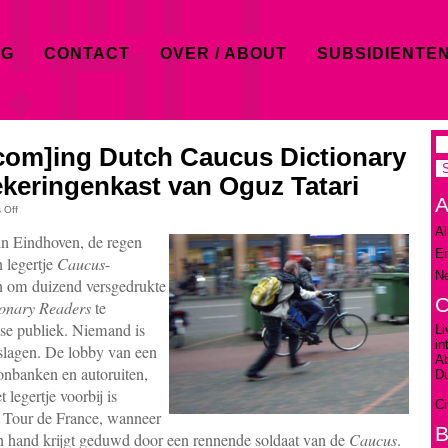
OG
CONTACT
OVER / ABOUT
SUBSIDIENTE
om]ing Dutch Caucus Dictionary
keringenkast van Oguz Tatari
A
 Off
Al
n Eindhoven, de regen
En
n legertje
Caucus
-
Ne
in om duizend versgedrukte
C
onary Readers
te
se publiek. Niemand is
Li
in
eslagen. De lobby van een
A
oonbanken en autoruiten,
D
 legertje voorbij is
Ci
e Tour de France, wanneer
B
ijn hand krijgt geduwd door een rennende soldaat van de
Caucus
.