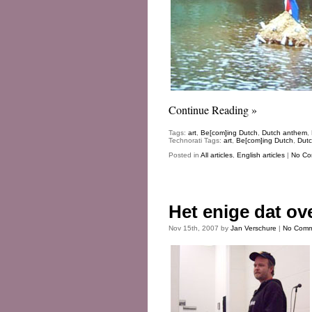
Continue Reading »
Tags:
art
,
Be[com]ing Dutch
,
Dutch anthem
,
Technorati Tags:
art
,
Be[com]ing Dutch
,
Dut
Posted in
All articles
,
English articles
|
No Co
Het enige dat ove
Nov 15th, 2007 by
Jan Verschure
|
No Comm