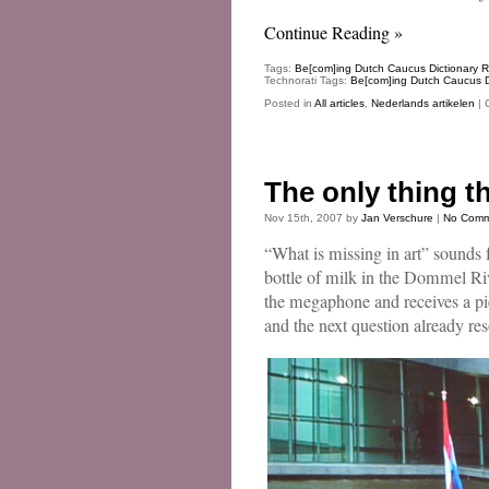
Continue Reading »
Tags:
Be[com]ing Dutch Caucus Dictionary 
Technorati Tags:
Be[com]ing Dutch Caucus D
Posted in
All articles
,
Nederlands artikelen
|
The only thing th
Nov 15th, 2007 by
Jan Verschure
|
No Comm
“What is missing in art” sounds
bottle of milk in the Dommel R
the megaphone and receives a piec
and the next question already r