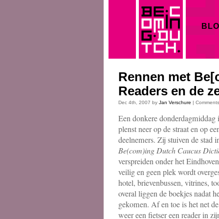
BL
Rennen met Be[c
Readers en de ze
Dec 4th, 2007 by
Jan Verschure
|
Comments
Een donkere donderdagmiddag i
plenst neer op de straat en op ee
deelnemers. Zij stuiven de stad 
Be(com)ing Dutch Caucus Dicti
verspreiden onder het Eindhoven
veilig en geen plek wordt overg
hotel, brievenbussen, vitrines, t
overal liggen de boekjes nadat het
gekomen. Af en toe is het net d
weer een fietser een reader in z