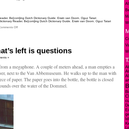
Al
Be
Ma
Reader
,
Be[com]ing Dutch Dictionary Guide
,
Erwin van Doorn
,
Oguz Tatari
ictionary Reader
,
Be[com]ing Dutch Dictionary Guide
,
Erwin van Doorn
,
Oguz Tatari
We
Comments Off
M
Ci
V
at’s left is questions
Wi
ents »
 from a megaphone. A couple of meters ahead, a man empties a
A
A
iver, next to the Van Abbemuseum. He walks up to the man with
A
e of paper. The paper goes into the bottle, the bottle is closed
ar
B
esounds over the water of the Dommel.
Bi
C
cu
D
E
ge
Id
K
L