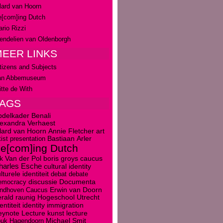
lard van Hoorn
[com]ing Dutch
rio Rizzi
ndelien van Oldenborgh
EER LINKS
tizens and Subjects
an Abbemuseum
tte de With
TAGS
bdelkader Benali
lexandra Verhaest
art
llard van Hoorn
Annie Fletcher
tist presentation
Bastiaan Arler
e[com]ing Dutch
boris groys
caucus
k Van der Pol
harles Esche
cultural identity
lturele identiteit
debat
debate
discussie
emocracy
Documenta
Erwin van Doorn
indhoven Caucus
rald raunig
Hogeschool Utrecht
entiteit
identity
immigration
kunst
eynote Lecture
lecture
ouk Hagendoorn
Michael Smit