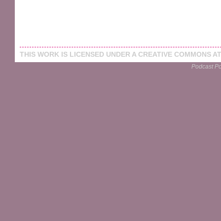
THIS
WORK
IS LICENSED UNDER A
CREATIVE COMMONS AT
Podcast P