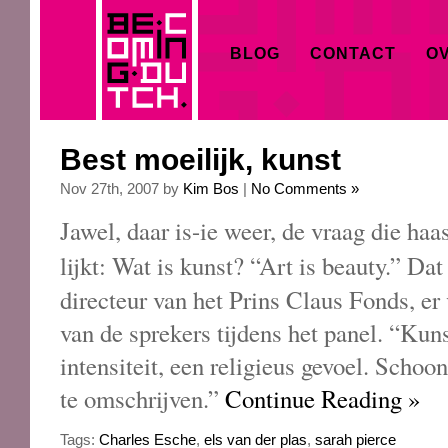
BLOG
CONTACT
OV
Best moeilijk, kunst
Nov 27th, 2007 by
Kim Bos
|
No Comments »
Jawel, daar is-ie weer, de vraag die haa
lijkt: Wat is kunst? “Art is beauty.” Da
directeur van het Prins Claus Fonds, er
van de sprekers tijdens het panel. “Kunst
intensiteit, een religieus gevoel. Schoo
te omschrijven.”
Continue Reading »
Tags:
Charles Esche
,
els van der plas
,
sarah pierce